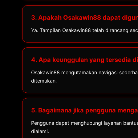
3. Apakah Osakawin88 dapat digun
Ya. Tampilan Osakawin88 telah dirancang sec
4. Apa keunggulan yang tersedia 
Osakawin88 mengutamakan navigasi sederhana
ditemukan.
5. Bagaimana jika pengguna menga
Pengguna dapat menghubungi layanan bantuan
dialami.