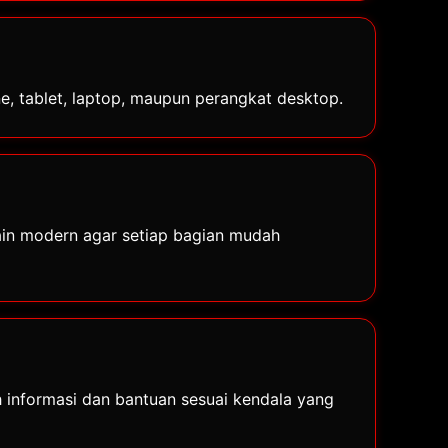
e, tablet, laptop, maupun perangkat desktop.
ain modern agar setiap bagian mudah
informasi dan bantuan sesuai kendala yang