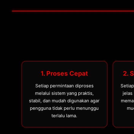
1. Proses Cepat
2. 
Setiap permintaan diproses
Setiap
melalui sistem yang praktis,
jelas
stabil, dan mudah digunakan agar
meman
pengguna tidak perlu menunggu
mu
terlalu lama.